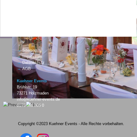
→
Sitemap
→
Impressum
→
Datenschutz
→
AGB
Kuehner Events
Brühlstr. 19
73271 Holzmaden
info@kuehner-events.de
0175 568 865 0
Copyright ©2023 Kuehner Events - Alle Rechte vorbehalten.