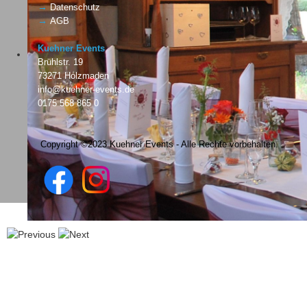
→
Datenschutz
→
AGB
Kuehner Events
Brühlstr. 19
73271 Holzmaden
info@kuehner-events.de
0175 568 865 0
Copyright ©2023 Kuehner Events - Alle Rechte vorbehalten.